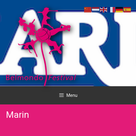
Ga
naar
de
inhoud
Menu
Marin