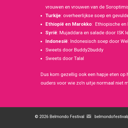
vrouwen en vrouwen van de Soroptim
Turkije
: overheerlijkse soep en gevul
Ethiopië en Marokko
: Ethiopische e
Syrië
: Mujaddara en salade door ISK 
Indonesië
: Indonesisch soep door W
Sweets door Buddy2buddy
Sweets door Talal
Dus kom gezellig ook een hapje eten op 
ouders voor wie zo’n uitje normaal niet m
© 2026 Belmondo Festival
belmondofestiva