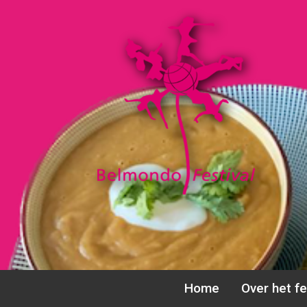
Ga
naar
de
inhoud
Home
Over het fe