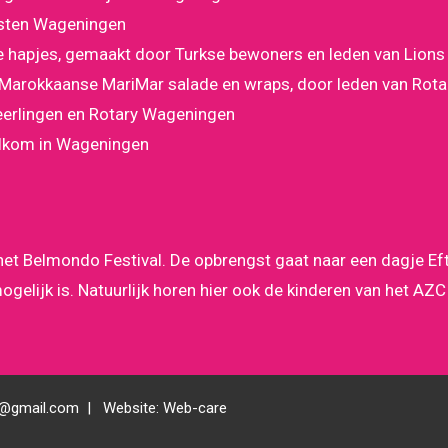
isten Wageningen
de hapjes, gemaakt door Turkse bewoners en leden van Lions
n Marokkaanse MariMar salade en wraps, door leden van Rot
leerlingen en Rotary Wageningen
elkom in Wageningen
het Belmondo Festival. De opbrengst gaat naar een dagje E
ogelijk is. Natuurlijk horen hier ook de kinderen van het AZC
l@gmail.com
|
Website:
Web-care